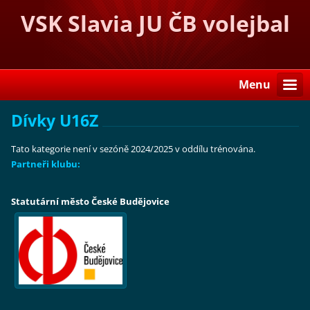
VSK Slavia JU ČB volejbal
Menu
Dívky U16Z
Tato kategorie není v sezóně 2024/2025 v oddílu trénována.
Partneři klubu:
Statutární město České Budějovice